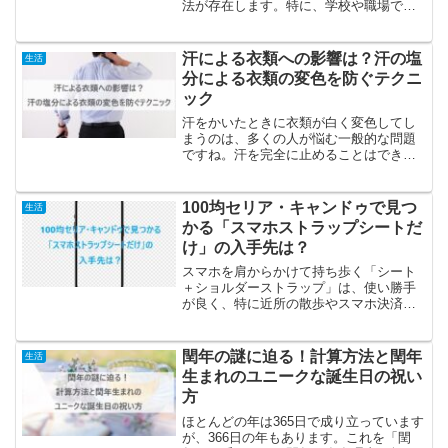
法が存在します。特に、学校や職場でア
クセサリーの使用が制限されている場
合、ミサンガを活用する創造的な方法が
考えられます。この記事では、体の外に
汗による衣類への影響は？汗の塩
生活
ミサンガを装着するおすすめ...
分による衣類の変色を防ぐテクニ
ック
汗をかいたときに衣類が白く変色してし
まうのは、多くの人が悩む一般的な問題
ですね。汗を完全に止めることはできま
せんが、その汗染みを軽減する方法や取
り除く方法をいくつか紹介します。衣類
に残る汗の塩分は避けられない自然な反
100均セリア・キャンドゥで見つ
生活
応なので、それについては...
かる「スマホストラップシートだ
け」の入手先は？
スマホを肩からかけて持ち歩く「シート
＋ショルダーストラップ」は、使い勝手
が良く、特に近所の散歩やスマホ決済が
可能な店への小出かけに便利です。しか
し、シートが壊れた時には、気に入った
ストラップはそのままで新しいシートだ
閏年の謎に迫る！計算方法と閏年
生活
けを手に入れたいと思うこ...
生まれのユニークな誕生日の祝い
方
ほとんどの年は365日で成り立っています
が、366日の年もあります。これを「閏