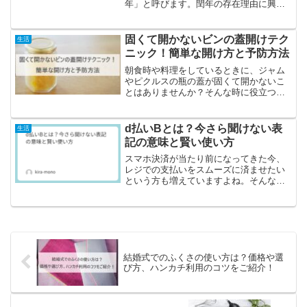
年」と呼びます。閏年の存在理由に興味
を持つ人も多いでしょう。一体いつ閏年
は訪れるのでしょうか？その決定方法に
ついて見ていきましょう。閏年をどのよ
固くて開かないビンの蓋開けテク
生活
うに計算し、確認す...
ニック！簡単な開け方と予防方法
朝食時や料理をしているときに、ジャム
やピクルスの瓶の蓋が固くて開かないこ
とはありませんか？そんな時に役立つ、
シンプルで簡単な開け方をいくつか紹介
します。手元にあるアイテムを使って、
硬い蓋を楽に開ける方法をご提案しま
d払いBとは？今さら聞けない表
生活
す。これらのテクニックを覚...
記の意味と賢い使い方
スマホ決済が当たり前になってきた今、
レジでの支払いをスムーズに済ませたい
という方も増えていますよね。そんな中
で「d払い」を使っている方も多いかと思
いますが、最近「d払いB」というちょっ
と見慣れない表記を目にして戸惑った経
験はありませんか？レ...
結婚式でのふくさの使い方は？価格や選
び方、ハンカチ利用のコツをご紹介！