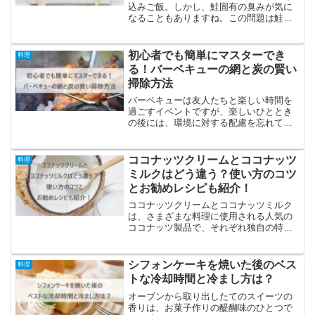
込みご飯。しかし、鮭固有の臭みが気に
なることもありますね。この問題は鮭の
前処理の工夫によって解消できます。こ
の記事では、鮭の炊き込みご飯をより一
層おいしくする秘訣を詳しくご紹介しま
初心者でも簡単にマスターでき
料理
す。鮭の炊き込みご飯を美...
る！バーベキューの網と炭の賢い
掃除方法
バーベキューは友人たちと楽しい時間を
過ごすイベントですが、楽しいひととき
の後には、環境に対する配慮を忘れては
いけません。使用した網と炭をどのよう
に片付けるかご存知ですか？適切な清掃
方法を実践することで、自然を守り、次
ココナッツクリームとココナッツ
料理
回のバーベキューも快適に...
ミルクはどう違う？使い方のコツ
とお勧めレシピも紹介！
ココナッツクリームとココナッツミルク
は、さまざまな料理に使用される人気の
ココナッツ製品で、それぞれ独自の特性
と使い方があります。外見や名前が似て
いるため、しばしば混同されることがあ
りますが、両者の間には明確な違いがあ
シフォンケーキを焼いた後のベス
料理
ります。ココナッツミルク...
トな冷却時間と冷まし方は？
オーブンから取り出したてのスイーツの
香りは、お菓子作りの醍醐味のひとつで