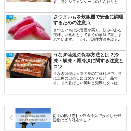
す。特にシフォンケーキのふんわりとし
た食感は、見ているだけで幸せな気持ち
にさせてくれます。しかし、シフォンケ
ーキ作りで最も重要なのは、オーブンか
さつまいもを炊飯器で安全に調理
料理
ら出した後の処理です。こ...
するための注意点
さつまいもは栄養価が高く、甘みのある
美味しい食材として多くの家庭で親しま
れています。しかし、調理方法を誤ると
焦げつきや爆発のリスクがあり、安全に
調理するためのポイントを押さえること
が大切です。本記事では、炊飯器を活用
うなぎ蒲焼の保存方法とは？冷
料理
して簡単かつ安全にさつま...
凍・解凍・再冷凍に関する注意と
コツ
うなぎ蒲焼は日本の夏の定番料理で、特
に土用の丑の日には欠かせない一品で
す。その香ばしい風味と濃厚なタレは、
食欲をそそります。しかし、食べきれな
かったうなぎ蒲焼の保管方法について、
どのように対処すればよいか迷うことが
あるでしょう。うなぎ蒲焼を...
切手の貼り忘れや料金不足で投函した郵
便物はどう対処する？