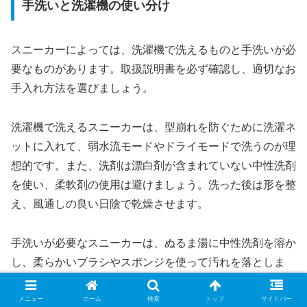
手洗いと洗濯機の使い分け
スニーカーによっては、洗濯機で洗えるものと手洗いが必
要なものがあります。取扱説明書を必ず確認し、適切なお
手入れ方法を選びましょう。
洗濯機で洗えるスニーカーは、型崩れを防ぐために洗濯ネ
ットに入れて、弱水流モードやドライモードで洗うのが理
想的です。また、洗剤は漂白剤が含まれていない中性洗剤
を使い、柔軟剤の使用は避けましょう。洗った後は形を整
え、風通しの良い日陰で乾燥させます。
手洗いが必要なスニーカーは、ぬるま湯に中性洗剤を溶か
し、柔らかいブラシやスポンジを使って汚れを落としま
す。強くこすりすぎると素材が傷んでしまうため、優しく
丁寧に洗うことが大切です。すすぎはしっかり行い、洗剤
メニュー
ホーム
検索
トップ
サイドバー