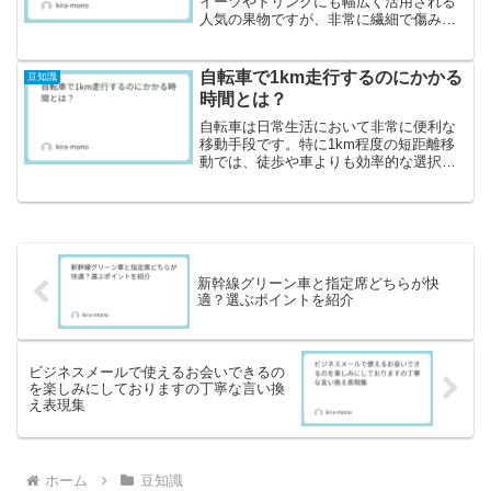
イーツやドリンクにも幅広く活用される
人気の果物ですが、非常に繊細で傷みや
すいのが難点です。せっかく購入したい
ちごを少しでも長く美味しく楽しむため
には、適切な保存方法を知っておくこと
自転車で1km走行するのにかかる
豆知識
が重要です。本記事では、...
時間とは？
自転車は日常生活において非常に便利な
移動手段です。特に1km程度の短距離移
動では、徒歩や車よりも効率的な選択肢
となることが多く、通勤・通学・買い物
など様々な場面で活用されています。し
かし、「1kmを自転車で移動するのに何
分かかるのか？」とい...
新幹線グリーン車と指定席どちらが快
適？選ぶポイントを紹介
ビジネスメールで使えるお会いできるの
を楽しみにしておりますの丁寧な言い換
え表現集
ホーム
豆知識