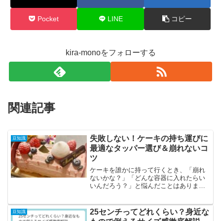
Pocket
LINE
コピー
kira-monoをフォローする
関連記事
失敗しない！ケーキの持ち運びに
豆知識
最適なタッパー選び＆崩れないコ
ツ
ケーキを誰かに持って行くとき、「崩れ
ないかな？」「どんな容器に入れたらい
いんだろう？」と悩んだことはありませ
んか？せっかく丁寧に作ったケーキや、
買ってきたお気に入りのケーキも、移動
中に崩れてしまったら悲しいですよね。
25センチってどれくらい？身近な
豆知識
特に、生クリームやフルー...