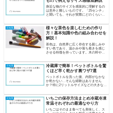
もので例えるサイズ感徹底解説
身近な物のサイズを感覚的に理解するの
は意外と難しいものです。「25センチ」
と聞いても、それが実際にどのくらいの
長さか、すぐにイメージできる方は少な
いかもしれません。日常生活では頻繁に
目にするサイズであるにもかかわらず、
様々な茶色を楽しむための作り
豆知識
ピンとこないという方も...
方！基本知識や色の組み合わせを
解説！
茶色は、自然界に広く存在する親しみや
すい色であり、温かみや落ち着きを感じ
させる特徴を持っています。木の幹や
土、コーヒー、革製品など、私たちの日
常のさまざまな場面で見かけることがで
きます。そのため、アートやデザイン、
冷蔵庫で簡単！ペットボトルを驚
豆知識
インテリア、ファッションな...
くほど早く乾かす裏ワザ7選
ペットボトルを洗った後、内部がなかな
か乾かない…そんな経験はありません
か？特に2リットルサイズなどの大きなボ
トルは、底に水滴が溜まりやすく乾きに
くいのが悩みの種です。今回は「ペット
ボトル乾かす冷蔵庫」のキーワードをも
いちごの保存方法まとめ冷蔵冷凍
豆知識
とに、冷蔵庫を使って効率...
常温それぞれの最適なやり方
いちごはそのまま食べても美味しく、ス