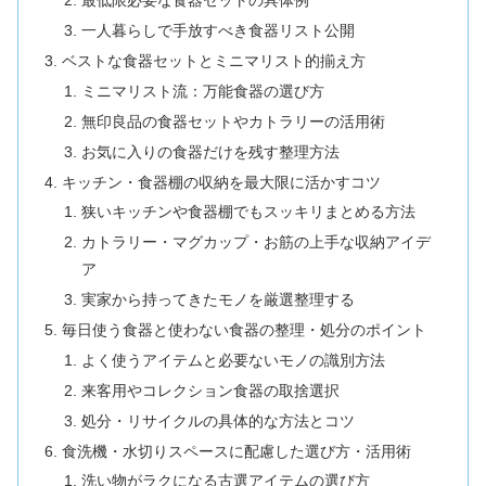
最低限必要な食器セットの具体例
一人暮らしで手放すべき食器リスト公開
ベストな食器セットとミニマリスト的揃え方
ミニマリスト流：万能食器の選び方
無印良品の食器セットやカトラリーの活用術
お気に入りの食器だけを残す整理方法
キッチン・食器棚の収納を最大限に活かすコツ
狭いキッチンや食器棚でもスッキリまとめる方法
カトラリー・マグカップ・お筋の上手な収納アイデ
ア
実家から持ってきたモノを厳選整理する
毎日使う食器と使わない食器の整理・処分のポイント
よく使うアイテムと必要ないモノの識別方法
来客用やコレクション食器の取捨選択
処分・リサイクルの具体的な方法とコツ
食洗機・水切りスペースに配慮した選び方・活用術
洗い物がラクになる古選アイテムの選び方