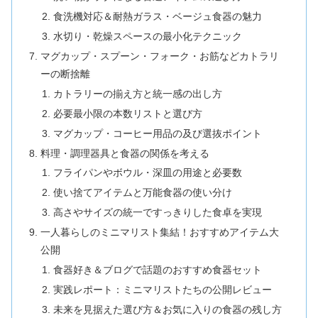
食洗機対応＆耐熱ガラス・ベージュ食器の魅力
水切り・乾燥スペースの最小化テクニック
マグカップ・スプーン・フォーク・お筋などカトラリ
ーの断捨離
カトラリーの揃え方と統一感の出し方
必要最小限の本数リストと選び方
マグカップ・コーヒー用品の及び選抜ポイント
料理・調理器具と食器の関係を考える
フライパンやボウル・深皿の用途と必要数
使い捨てアイテムと万能食器の使い分け
高さやサイズの統一ですっきりした食卓を実現
一人暮らしのミニマリスト集結！おすすめアイテム大
公開
食器好き＆ブログで話題のおすすめ食器セット
実践レポート：ミニマリストたちの公開レビュー
未来を見据えた選び方＆お気に入りの食器の残し方