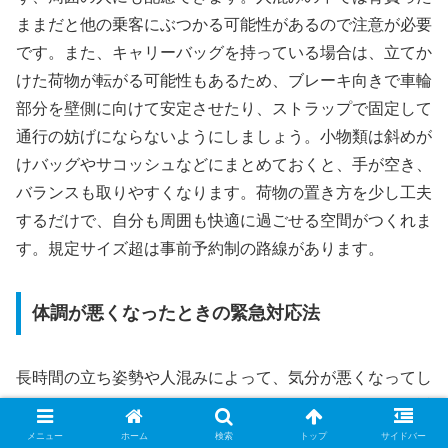
ままだと他の乗客にぶつかる可能性があるので注意が必要
です。また、キャリーバッグを持っている場合は、立てか
けた荷物が転がる可能性もあるため、ブレーキ向きで車輪
部分を壁側に向けて安定させたり、ストラップで固定して
通行の妨げにならないようにしましょう。小物類は斜めが
けバッグやサコッシュなどにまとめておくと、手が空き、
バランスも取りやすくなります。荷物の置き方を少し工夫
するだけで、自分も周囲も快適に過ごせる空間がつくれま
す。規定サイズ超は事前予約制の路線があります。
体調が悪くなったときの緊急対応法
長時間の立ち姿勢や人混みによって、気分が悪くなってし
まうこともあります。そんなときは無理をせず、すぐに近
くの車掌室や乗務員さんのいる場所まで移動し、状況を伝
メニュー
ホーム
検索
トップ
サイドバー