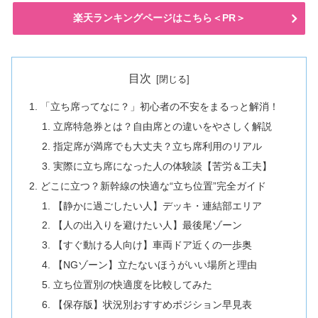
楽天ランキングページはこちら＜PR＞
目次
「立ち席ってなに？」初心者の不安をまるっと解消！
立席特急券とは？自由席との違いをやさしく解説
指定席が満席でも大丈夫？立ち席利用のリアル
実際に立ち席になった人の体験談【苦労＆工夫】
どこに立つ？新幹線の快適な“立ち位置”完全ガイド
【静かに過ごしたい人】デッキ・連結部エリア
【人の出入りを避けたい人】最後尾ゾーン
【すぐ動ける人向け】車両ドア近くの一歩奥
【NGゾーン】立たないほうがいい場所と理由
立ち位置別の快適度を比較してみた
【保存版】状況別おすすめポジション早見表