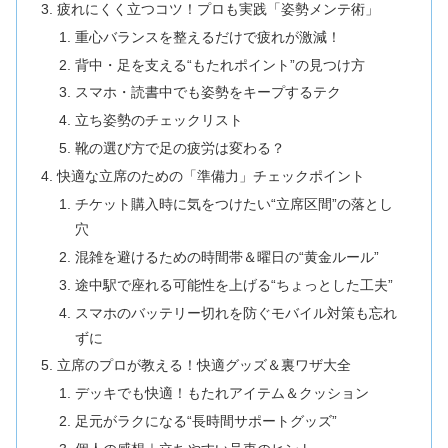
疲れにくく立つコツ！プロも実践「姿勢メンテ術」
重心バランスを整えるだけで疲れが激減！
背中・足を支える“もたれポイント”の見つけ方
スマホ・読書中でも姿勢をキープするテク
立ち姿勢のチェックリスト
靴の選び方で足の疲労は変わる？
快適な立席のための「準備力」チェックポイント
チケット購入時に気をつけたい“立席区間”の落とし
穴
混雑を避けるための時間帯＆曜日の“黄金ルール”
途中駅で座れる可能性を上げる“ちょっとした工夫”
スマホのバッテリー切れを防ぐモバイル対策も忘れ
ずに
立席のプロが教える！快適グッズ＆裏ワザ大全
デッキでも快適！もたれアイテム＆クッション
足元がラクになる“長時間サポートグッズ”