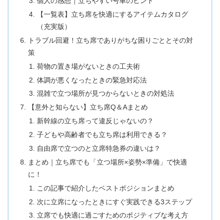
個人の感想｜立ちやすい号車のヒント
【一覧表】立ち席を快適にするアイテムカタログ
（充実版）
トラブル回避！立ち席でありがちな困りごととその対
策
荷物の置き場がないときの工夫術
体調が悪くなったときの緊急対応法
混雑で立つ場所が見つからないときの対処法
【意外と知らない】立ち席Q＆Aまとめ
新幹線の立ち席って違反じゃないの？
子どもや高齢者でも立ち席は利用できる？
自由席で立つのと立席特急券の違いは？
まとめ｜立ち席でも「立つ場所×姿勢×準備」で快適
に！
この記事で紹介したベストポジションまとめ
次に立席になったときにすぐ実践できる3ステップ
立席でも快適に過ごすためのポジティブな考え方