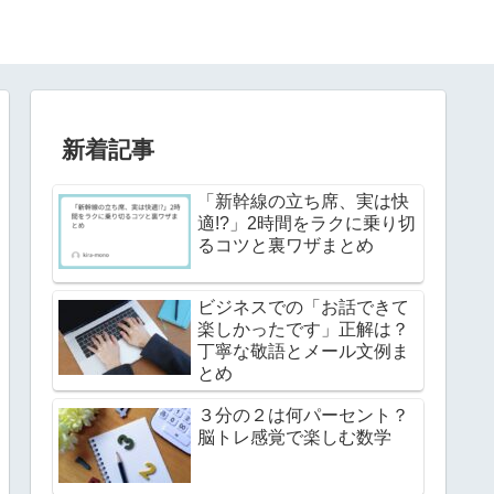
新着記事
「新幹線の立ち席、実は快
適!?」2時間をラクに乗り切
るコツと裏ワザまとめ
ビジネスでの「お話できて
楽しかったです」正解は？
丁寧な敬語とメール文例ま
とめ
３分の２は何パーセント？
脳トレ感覚で楽しむ数学