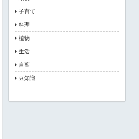
子育て
料理
植物
生活
言葉
豆知識