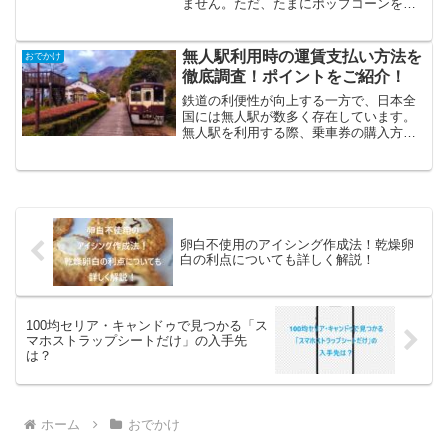
ません。ただ、たまにポップコーンを食
べきれずに余らせてしまうことがありま
すね。特に知りたいのは、映画の上映が
終わった後で余ったポップコーンを持ち
無人駅利用時の運賃支払い方法を
おでかけ
帰ることができるのか、ま...
徹底調査！ポイントをご紹介！
鉄道の利便性が向上する一方で、日本全
国には無人駅が数多く存在しています。
無人駅を利用する際、乗車券の購入方法
や運賃精算の仕方が分からず、戸惑う利
用者も少なくありません。本記事では、
無人駅での運賃支払い方法について詳し
く解説し、スムーズな移動...
卵白不使用のアイシング作成法！乾燥卵
白の利点についても詳しく解説！
100均セリア・キャンドゥで見つかる「ス
マホストラップシートだけ」の入手先
は？
ホーム
おでかけ