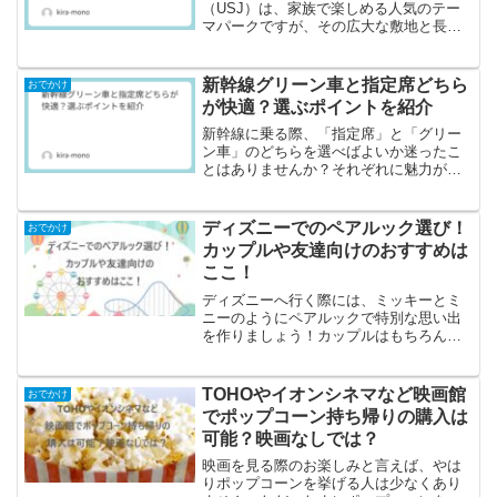
（USJ）は、家族で楽しめる人気のテー
マパークですが、その広大な敷地と長時
間の歩行によって、特に小さな子どもに
とっては負担が大きくなることがありま
す。特に6歳児は、自分で歩けるものの、
新幹線グリーン車と指定席どちら
おでかけ
一日中歩き続けると疲れて...
が快適？選ぶポイントを紹介
新幹線に乗る際、「指定席」と「グリー
ン車」のどちらを選べばよいか迷ったこ
とはありませんか？それぞれに魅力があ
り、移動の目的や過ごし方によって最適
な選択は異なります。本記事では、新幹
線の指定席とグリーン車の違いを徹底的
ディズニーでのペアルック選び！
おでかけ
に比較し、座席の快適さ、...
カップルや友達向けのおすすめは
ここ！
ディズニーへ行く際には、ミッキーとミ
ニーのようにペアルックで特別な思い出
を作りましょう！カップルはもちろん、
友達同士でもペアルックを楽しむことが
でき、それがより楽しい時間を過ごす秘
訣となり、写真映えも抜群です。価格が
TOHOやイオンシネマなど映画館
おでかけ
手頃で魅力的なペアルック...
でポップコーン持ち帰りの購入は
可能？映画なしでは？
映画を見る際のお楽しみと言えば、やは
りポップコーンを挙げる人は少なくあり