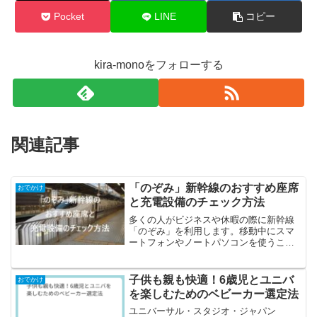
Pocket
LINE
コピー
kira-monoをフォローする
関連記事
「のぞみ」新幹線のおすすめ座席
おでかけ
と充電設備のチェック方法
多くの人がビジネスや休暇の際に新幹線
「のぞみ」を利用します。移動中にスマ
ートフォンやノートパソコンを使うこと
は一般的ですが、バッテリーが切れるこ
とがよくあります。特に、「のぞみ」の
全席に電源が完備されているわけではあ
子供も親も快適！6歳児とユニバ
おでかけ
りませんので、電源コンセ...
を楽しむためのベビーカー選定法
ユニバーサル・スタジオ・ジャパン