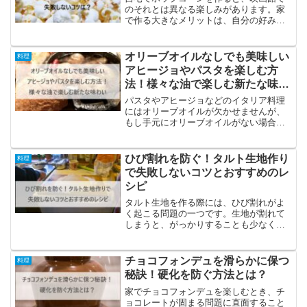
のそれとは異なる楽しみがあります。家
で作る大きなメリットは、自分の好みに
合わせて味を調整できることや、コスト
を抑えられることです。電子レンジを使
ってポップコーンを作るのは簡単です
オリーブオイルなしでも美味しい
料理
が、時にはポップコーンがう...
アヒージョやパスタを楽しむ方
法！様々な油で楽しむ新たな味わ
い
パスタやアヒージョなどのイタリア料理
にはオリーブオイルが欠かせませんが、
もし手元にオリーブオイルがない場合、
どのような油が代わりになるでしょう
か？この記事では、オリーブオイルの代
替として使える様々な油を紹介します。
ひび割れを防ぐ！タルト生地作り
料理
オリーブオイルを普段使わな...
で失敗しないコツとおすすめのレ
シピ
タルト生地を作る際には、ひび割れがよ
く起こる問題の一つです。生地が割れて
しまうと、がっかりすることも少なくあ
りません。そこで、タルト生地がひび割
れないようにするための方法と役立つ技
をご紹介します。タルト生地のひび割れ
チョコフォンデュを滑らかに保つ
料理
防止テクニックタルト生地...
秘訣！硬化を防ぐ方法とは？
家でチョコフォンデュを楽しむとき、チ
ョコレートが固まる問題に直面すること