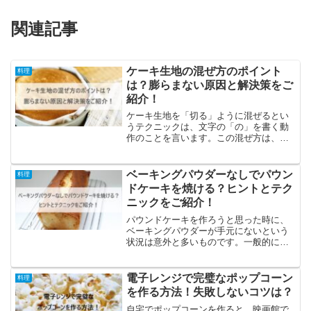
関連記事
ケーキ生地の混ぜ方のポイント
料理
は？膨らまない原因と解決策をご
紹介！
ケーキ生地を「切る」ように混ぜるとい
うテクニックは、文字の「の」を書く動
作のことを言います。この混ぜ方は、ケ
ーキの出来栄えに大きく影響します。こ
の重要なポイントについて詳しくご説明
します。スポンジケーキ生地の「切る」
ベーキングパウダーなしでパウン
料理
混ぜ方のコツスポンジケー...
ドケーキを焼ける？ヒントとテク
ニックをご紹介！
パウンドケーキを作ろうと思った時に、
ベーキングパウダーが手元にないという
状況は意外と多いものです。一般的にレ
シピにはベーキングパウダーの使用がお
すすめされていますが、それがなければ
ケーキがうまく膨らむかどうか心配にな
電子レンジで完璧なポップコーン
料理
ることでしょう。しかし、...
を作る方法！失敗しないコツは？
自宅でポップコーンを作ると、映画館で