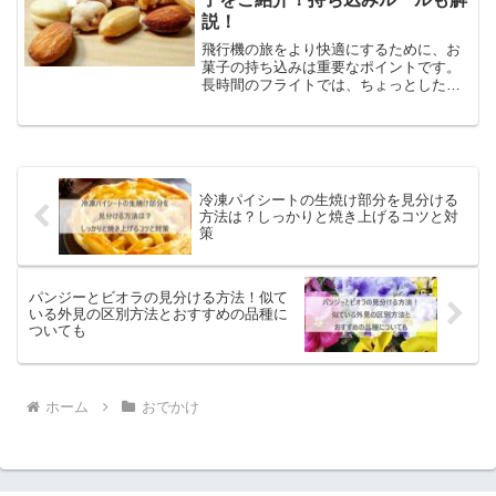
説！
飛行機の旅をより快適にするために、お
菓子の持ち込みは重要なポイントです。
長時間のフライトでは、ちょっとした空
腹を満たし、気分転換にもなるお菓子が
あると安心です。しかし、持ち込むお菓
子の選び方や航空会社のルールには注意
が必要です。本記事では、...
冷凍パイシートの生焼け部分を見分ける
方法は？しっかりと焼き上げるコツと対
策
パンジーとビオラの見分ける方法！似て
いる外見の区別方法とおすすめの品種に
ついても
ホーム
おでかけ