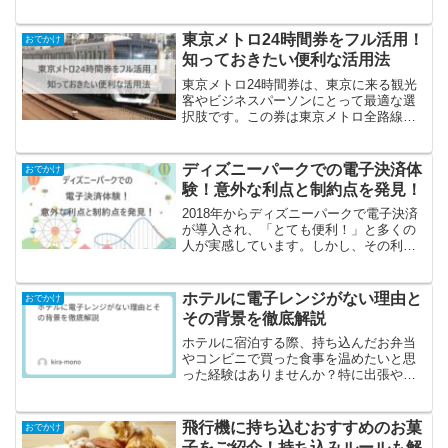
末年始など、どうしても指定席が取れな
いことってありますよね。そんなとき、
選択肢のひとつとして出てくるのが「立
東京メトロ24時間券をフル活用！
おでかけ
席特急券」。でも、いざ...
知っておきたい便利な活用法
東京メトロ24時間券は、東京に来る観光
客やビジネスパーソンにとって最適な選
択肢です。この券は東京メトロ全路線で
24時間制限なく使えるため、東京の主要
な観光地やビジネスエリアへ簡単にアク
セスできます。しかし、チケットを手に
ディズニーパークでの電子決済体
おでかけ
入れただけでは、その...
験！意外な利点と制約点を発見！
2018年からディズニーパークで電子決済
が導入され、「とても便利！」と多くの
人が実感しています。しかし、その利便
性の実際はどうなのでしょうか？この記
事では、実際に電子決済を利用した訪問
者の意見をもとに、そのメリットを詳し
ホテルに電子レンジがない理由と
おでかけ
く掘り下げてみます。...
その背景を徹底解説
ホテルに宿泊する際、持ち込んだお弁当
やコンビニで買った食事を温めたいと思
った経験はありませんか？特に出張や旅
行中に外食を控えたい時や、夜遅くにチ
ェックインしたときなど、電子レンジが
客室や館内にあると非常に便利です。し
飛行機に持ち込むおすすめのお菓
おでかけ
かし、実際には多くのホテ...
子をご紹介！持ち込みルールも解