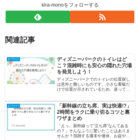
kira-monoをフォローする
関連記事
ディズニーパークのトイレはど
おでかけ
こ？混雑時にも安心の隠れた穴場
を発見しよう！
ディズニーパークでのトイレの位置探し
は意外と難しいものです。小さな看板だ
けで位置が示されているため、迷ってし
まうことも少なくありません。さらに、
トイレを見つけた時には大混雑している
こともあります。特に、パレードやアト
「新幹線の立ち席、実は快適!?」
おでかけ
ラクションが始まる時間帯...
2時間をラクに乗り切るコツと裏
ワザまとめ
「えっ、新幹線って“立ち席”なんてある
の？」そんなふうに驚いたことはありま
せんか？混雑する週末や連休、お盆や年