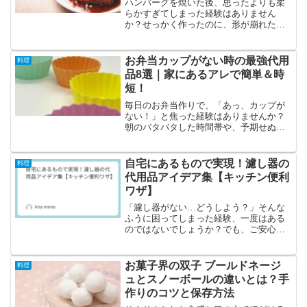
ハンバーグを焼いた後、思ったよりも柔
らかすぎてしまった経験はありません
か？せっかく作ったのに、形が崩れた
り、食感が物足りなかったりするとがっ
かりしてしまいます。しかし、適切な対
処法を知っていれば、柔らかすぎるハン
お弁当カップがない時の最強代用
料理
バーグも美味しく仕上げること...
品8選｜家にあるアレで簡単＆時
短！
毎日のお弁当作りで、「あっ、カップが
ない！」と焦った経験はありませんか？
朝のバタバタした時間帯や、予期せぬタ
イミングでお弁当を用意しなければなら
なくなったとき、手元にある材料だけで
なんとかする必要がある場面は意外と多
自宅にあるもので実現！濾し器の
料理
いものです。そんなときに...
代用品アイデア集【キッチン便利
ワザ】
「濾し器がない…どうしよう？」そんな
ふうに困ってしまった経験、一度はある
のではないでしょうか？でも、ご安心く
ださい。わざわざ専門の道具を買いに行
かなくても、実は自宅にあるものを上手
に使えば、十分に濾し器の代わりになり
お菓子界の双子 ブールドネージ
料理
ます。このページでは、料...
ュとスノーボールの違いとは？手
作りのコツと保存方法