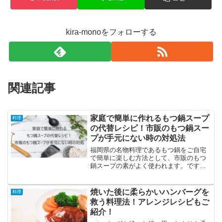
kira-monoをフォローする
関連記事
家庭で簡単に作れるもつ鍋スープ
料理
の代替レシピ！市販のもつ鍋スー
プが手元にない時の対処法
福岡県の名物料理であるもつ鍋をご自宅
で簡単に楽しむ方法として、市販のもつ
鍋スープの素がよく使われます。です
が、買い忘れたり、手に入らなかったり
することもあるでしょう。そんな時で
も、家庭にある調味料を使って美味しい
焼いた後に柔らかいハンバーグを
料理
もつ鍋スープを簡単に作ること...
救う料理法！アレンジレシピもご
紹介！