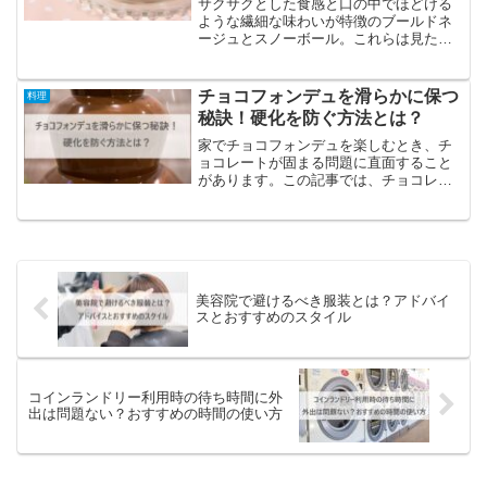
サクサクとした食感と口の中でほどける
ような繊細な味わいが特徴のブールドネ
ージュとスノーボール。これらは見た目
がそっくりな焼き菓子ですが、そのルー
ツや作り方、材料には微妙な違いがあり
ます。本記事では、ブールドネージュと
チョコフォンデュを滑らかに保つ
料理
スノーボールの違いを詳し...
秘訣！硬化を防ぐ方法とは？
家でチョコフォンデュを楽しむとき、チ
ョコレートが固まる問題に直面すること
があります。この記事では、チョコレー
トを固まらせないための方法を紹介しま
す。牛乳や生クリームを使った最適な配
合方法や、機器を使わずに滑らかに仕上
げる技術、そして牛乳を使...
美容院で避けるべき服装とは？アドバイ
スとおすすめのスタイル
コインランドリー利用時の待ち時間に外
出は問題ない？おすすめの時間の使い方