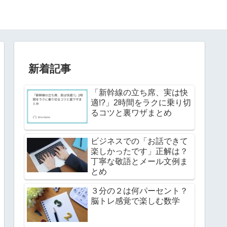
新着記事
「新幹線の立ち席、実は快
適!?」2時間をラクに乗り切
るコツと裏ワザまとめ
ビジネスでの「お話できて
楽しかったです」正解は？
丁寧な敬語とメール文例ま
とめ
３分の２は何パーセント？
脳トレ感覚で楽しむ数学