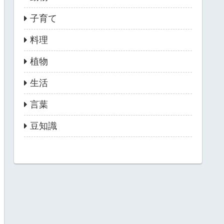
子育て
料理
植物
生活
言葉
豆知識