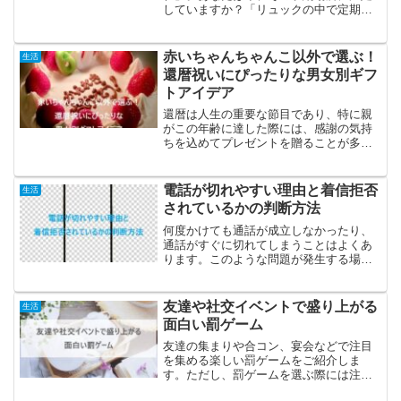
していますか？「リュックの中で定期入
れが行方不明になる」「改札前で慌てて
しまう」「うっかり落としてしまった」
……そんな悩みを抱えている方は少なく
赤いちゃんちゃんこ以外で選ぶ！
生活
ありません。特に女性の場...
還暦祝いにぴったりな男女別ギフ
トアイデア
還暦は人生の重要な節目であり、特に親
がこの年齢に達した際には、感謝の気持
ちを込めてプレゼントを贈ることが多い
です。かつては赤いちゃんちゃんこが定
番のギフトでしたが、最近ではその人気
が低下しています。代わりに、写真映え
電話が切れやすい理由と着信拒否
生活
もする赤いポロシャツやジ...
されているかの判断方法
何度かけても通話が成立しなかったり、
通話がすぐに切れてしまうことはよくあ
ります。このような問題が発生する場
合、以下のような状況が考えられま
す。・電話をかけるとすぐに切断され
る・コール音が一度も鳴らずに通話が切
友達や社交イベントで盛り上がる
生活
れる・いつも通話中と表示されて繋...
面白い罰ゲーム
友達の集まりや合コン、宴会などで注目
を集める楽しい罰ゲームをご紹介しま
す。ただし、罰ゲームを選ぶ際には注意
が必要です。不適切なものを選んでしま