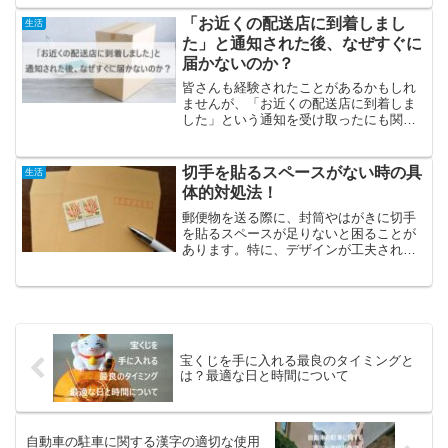
うと、場がしらけてしまうこともあるた
めです。今回は、様々な場面で活用でき
「お近くの配送店に到着しまし
生活
る、盛り上がる罰ゲームを紹...
た」と通知された後、なぜすぐに
届かないのか？
皆さんも経験されたことがあるかもしれ
ませんが、「お近くの配送店に到着しま
した」という通知を受け取ったにも関わ
らず、荷物が直ちに手元に届かないこと
がよくあります。実は、この遅れには理
由があり、配送店からお手元に届くまで
切手を貼るスペースがない時の具
生活
に通常1〜2日かかること...
体的対処法！
郵便物を送る際に、封筒やはがきに切手
を貼るスペースが足りないと困ることが
あります。特に、デザインが工夫された
封筒や、既に文字やスタンプが印刷され
ている場合、どこに切手を貼ればよいか
迷うことも少なくありません。また、複
数枚の切手を使用する際に...
宝くじを手に入れる最良のタイミングと
は？最適な日と時間について
自動車の駐車に関する漢字の適切な使用