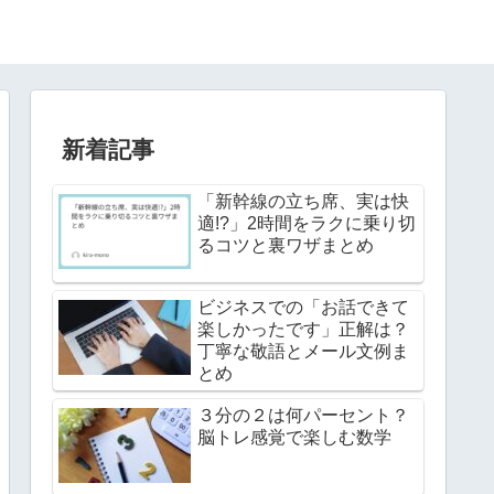
新着記事
「新幹線の立ち席、実は快
適!?」2時間をラクに乗り切
るコツと裏ワザまとめ
ビジネスでの「お話できて
楽しかったです」正解は？
丁寧な敬語とメール文例ま
とめ
３分の２は何パーセント？
脳トレ感覚で楽しむ数学