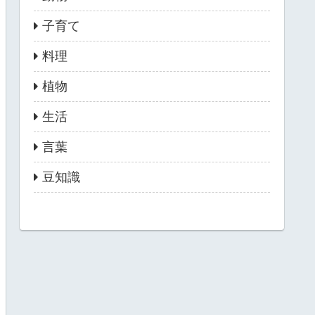
子育て
料理
植物
生活
言葉
豆知識