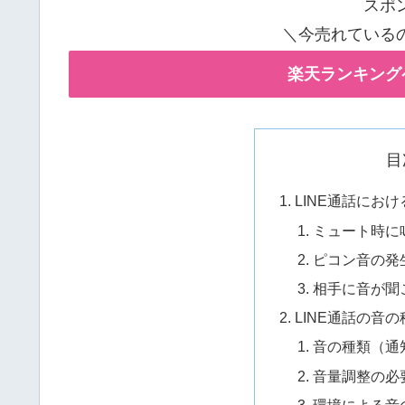
スポ
＼今売れている
楽天ランキング
目
LINE通話にお
ミュート時に
ピコン音の発
相手に音が聞
LINE通話の音
音の種類（通
音量調整の必
環境による音