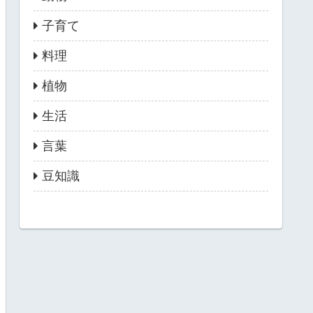
子育て
料理
植物
生活
言葉
豆知識