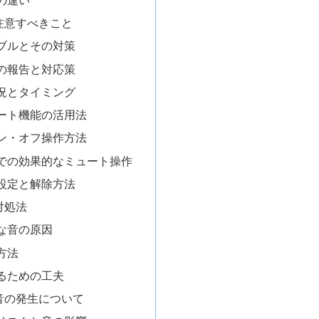
注意すべきこと
ブルとその対策
の報告と対応策
況とタイミング
ュート機能の活用法
ン・オフ操作方法
での効果的なミュート操作
設定と解除方法
対処法
な音の原因
方法
るための工夫
音の発生について