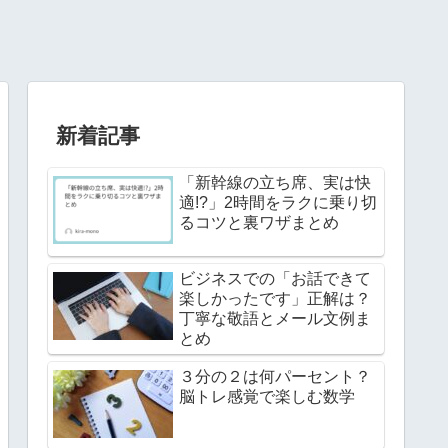
新着記事
「新幹線の立ち席、実は快
適!?」2時間をラクに乗り切
るコツと裏ワザまとめ
ビジネスでの「お話できて
楽しかったです」正解は？
丁寧な敬語とメール文例ま
とめ
３分の２は何パーセント？
脳トレ感覚で楽しむ数学