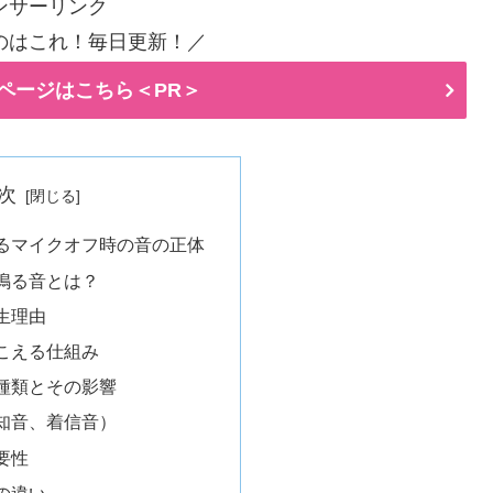
ンサーリンク
のはこれ！毎日更新！／
ページはこちら＜PR＞
次
けるマイクオフ時の音の正体
鳴る音とは？
生理由
こえる仕組み
の種類とその影響
知音、着信音）
要性
の違い